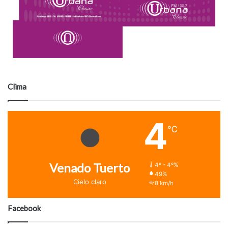
Clima
4
℃
Venado Tuerto
4º - 4º%
49%
Cielo claro
8 km/h
Facebook