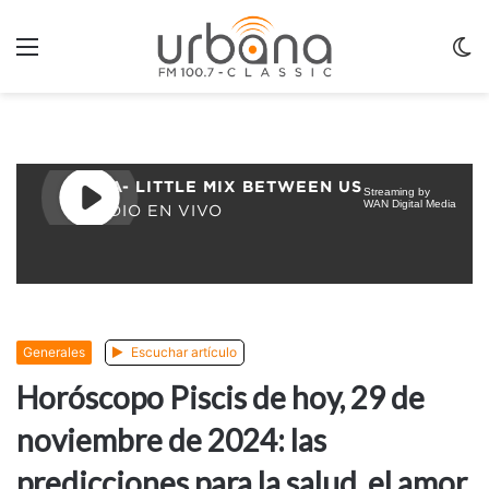
Menu
C
m
Generales
Escuchar artículo
Horóscopo Piscis de hoy, 29 de
noviembre de 2024: las
predicciones para la salud, el amor