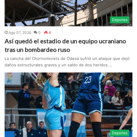
Deportes
Ago 07, 2026
0
4
Así quedó el estadio de un equipo ucraniano
tras un bombardeo ruso
La cancha del Chornomorets de Odesa sufrió un ataque que dejó
daños estructurales graves y un saldo de dos heridos....
Deportes