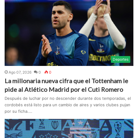
Deportes
Ago 07, 2026
0
0
La millonaria nueva cifra que el Tottenham le
pide al Atlético Madrid por el Cuti Romero
Después de luchar por no descender durante dos temporadas, el
cordobés está listo para un cambio de aires y varios clubes pujan
por su ficha....