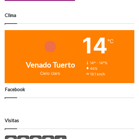
Clima
14
℃
Venado Tuerto
14º - 14º%
46%
Cielo claro
19.1 km/h
Facebook
Visitas