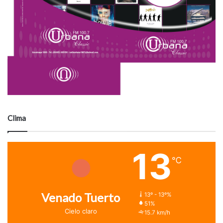
Clima
13
℃
Venado Tuerto
13º - 13º%
51%
Cielo claro
15.7 km/h