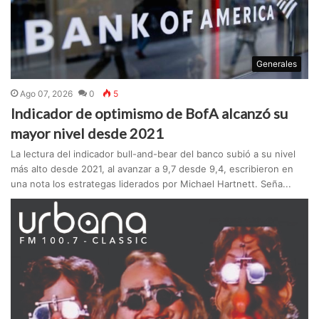
Generales
Ago 07, 2026
0
5
Indicador de optimismo de BofA alcanzó su
mayor nivel desde 2021
La lectura del indicador bull-and-bear del banco subió a su nivel
más alto desde 2021, al avanzar a 9,7 desde 9,4, escribieron en
una nota los estrategas liderados por Michael Hartnett. Seña...