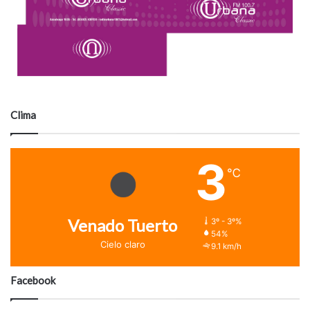
Clima
3
℃
Venado Tuerto
3º - 3º%
54%
Cielo claro
9.1 km/h
Facebook