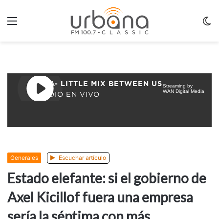
Menu
C
m
Generales
Escuchar artículo
Estado elefante: si el gobierno de
Axel Kicillof fuera una empresa
sería la séptima con más