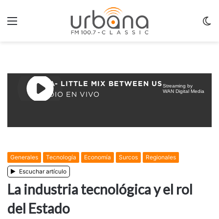
Menu
C
m
Generales
Tecnologí­a
Economía
Surcos
Regionales
Escuchar artículo
La industria tecnológica y el rol
del Estado