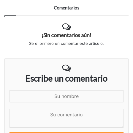
Comentarios
¡Sin comentarios aún!
Se el primero en comentar este artículo.
Escribe un comentario
S
u
n
S
o
u
m
c
b
o
r