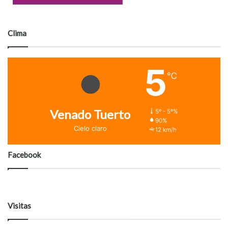
Clima
5
℃
Venado Tuerto
5º - 5º%
90%
Cielo claro
12 km/h
Facebook
Visitas