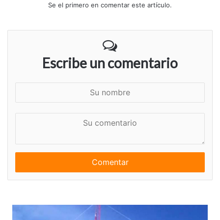
Se el primero en comentar este artículo.
Escribe un comentario
S
u
n
S
o
u
m
c
b
o
r
m
e
e
n
t
a
r