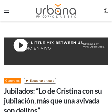
Menu
C
m
Generales
Escuchar artículo
Jubilados: “Lo de Cristina con su
jubilación, más que una avivada
son delitos”