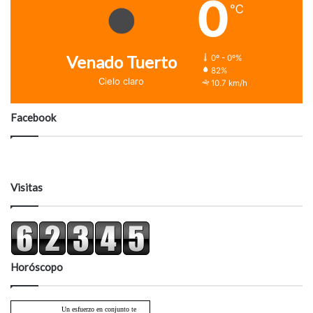
0
℃
Venado Tuerto
0º - 0º%
82%
Cielo claro
10.7 km/h
Facebook
Visitas
Horóscopo