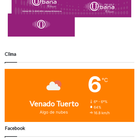
Clima
6
℃
Venado Tuerto
6º - 6º%
64%
Algo de nubes
16.8 km/h
Facebook