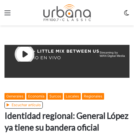
Menu
C
m
Generales
Economía
Surcos
Locales
Regionales
Escuchar artículo
Identidad regional: General López
ya tiene su bandera oficial