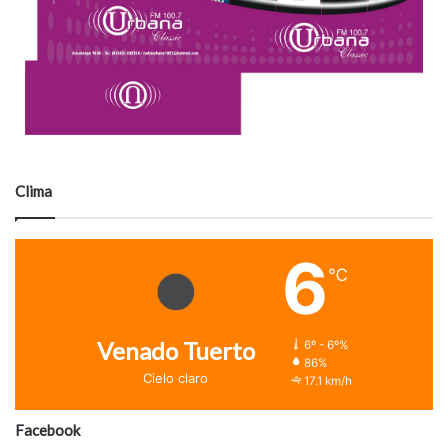
Clima
6
℃
Venado Tuerto
6º - 6º%
86%
Cielo claro
17.1 km/h
Facebook