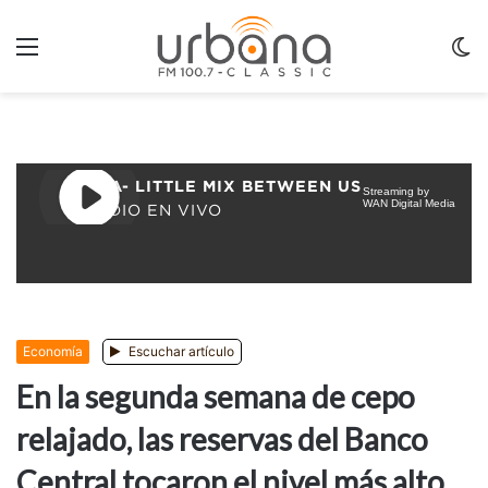
Menu
C
m
Economía
Escuchar artículo
En la segunda semana de cepo
relajado, las reservas del Banco
Central tocaron el nivel más alto