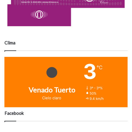
Clima
3
℃
Venado Tuerto
3º - 3º%
50%
Cielo claro
9.4 km/h
Facebook