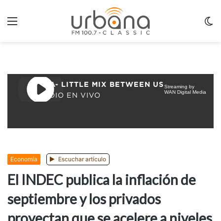
Menu
C
m
Economía
Escuchar artículo
El INDEC publica la inflación de
septiembre y los privados
proyectan que se acelere a niveles