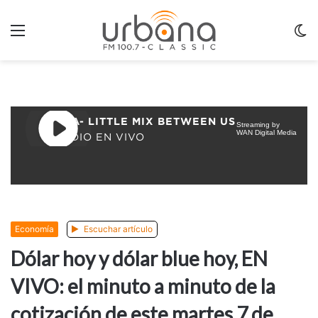
Menu
C
m
Economía
Escuchar artículo
Dólar hoy y dólar blue hoy, EN
VIVO: el minuto a minuto de la
cotización de este martes 7 de