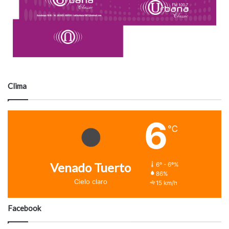
Clima
6
℃
Venado Tuerto
6º - 6º%
86%
Cielo claro
15 km/h
Facebook