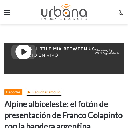
Menu
C
m
Deportes
Escuchar artículo
Alpine albiceleste: el fotón de
presentación de Franco Colapinto
con la bandera argentina