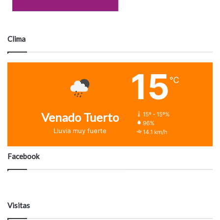
Clima
15
℃
Venado Tuerto
15º - 15º%
96%
Lluvia muy fuerte
14.1 km/h
Facebook
Visitas