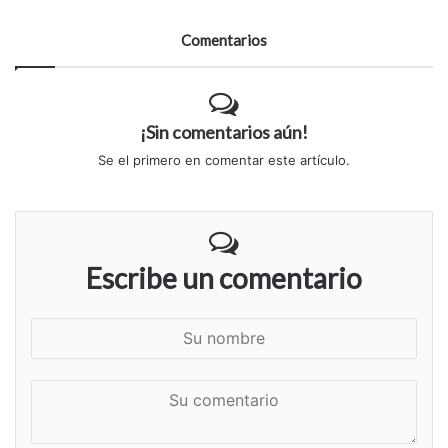
Comentarios
¡Sin comentarios aún!
Se el primero en comentar este artículo.
Escribe un comentario
S
u
n
S
o
u
m
c
b